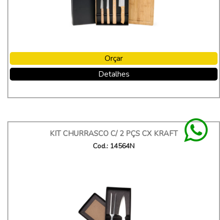
Orçar
Detalhes
KIT CHURRASCO C/ 2 PÇS CX KRAFT
Cod.: 14564N