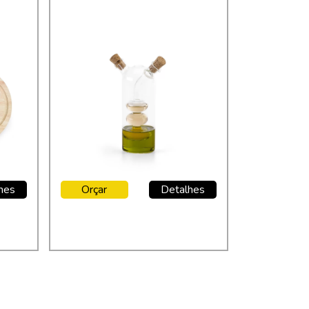
hes
Orçar
Detalhes