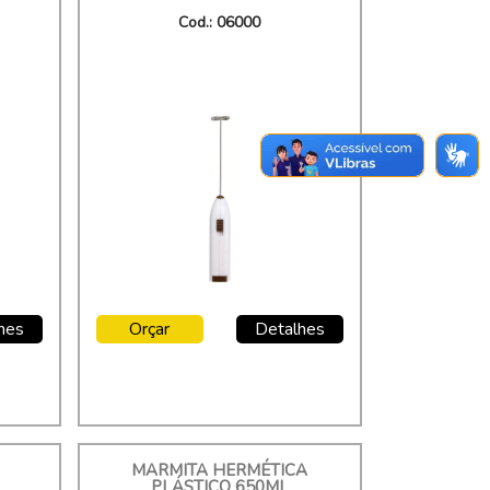
Cod.: 06000
hes
Orçar
Detalhes
MARMITA HERMÉTICA
PLÁSTICO 650ML