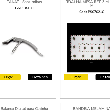
TANAT - Saca-rolhas
TOALHA MESA RET. 3 M 
M
Cod.: 94103
Cod.: P$07021C
Orçar
Detalhes
Orçar
Detal
Balança Digital para Cozinha
BANDEJA MELAMIN