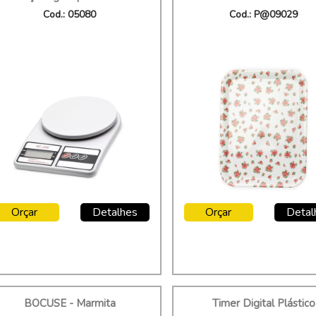
Cod.: 05080
Cod.: P@09029
Orçar
Detalhes
Orçar
Detal
BOCUSE - Marmita
Timer Digital Plástico