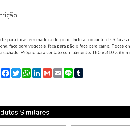
crição
te para facas em madeira de pinho. Incluso conjunto de 5 facas de co
ena, faca para vegetais, faca para pão e faca para carne. Peças
rrachado. Próprio para contato com alimento. 150 x 310 x 85 
Compartilhar
Facebook
Twitter
WhatsApp
LinkedIn
Gmail
Email
Line
Tumblr
dutos Similares