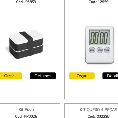
Cod.: 93853
Cod.: 12959
Orçar
Detalhes
Orçar
Detal
Kit Pizza
KIT QUEIJO 4 PEÇAS
Cod.: KP0025
Cod.: 03222B