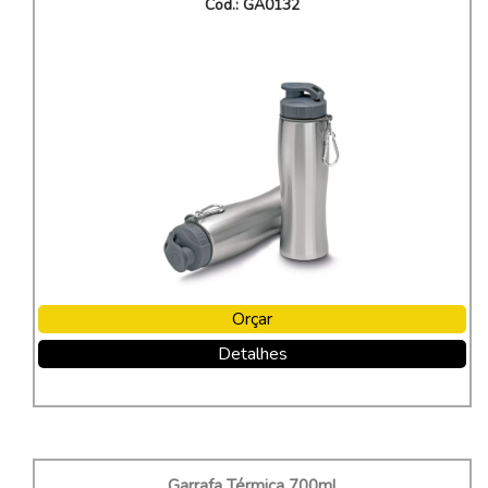
Cod.: GA0132
Orçar
Detalhes
Garrafa Térmica 700ml