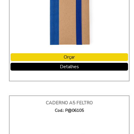
Orçar
Detalhes
CADERNO A5 FELTRO
Cod.: P@06105