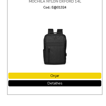
MOCHILA NYLON OXFORD 14L
Cod.: E@01324
Orçar
Detalhes