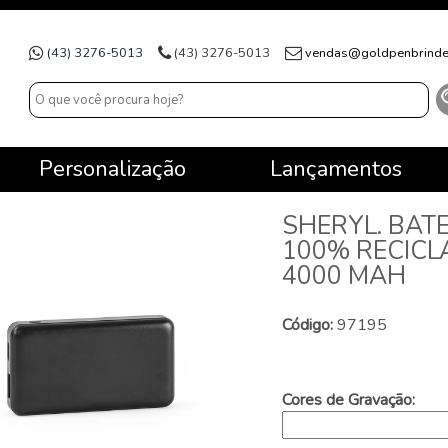
(43) 3276-5013
(43) 3276-5013
vendas@goldpenbrinde
Personalização
Lançamentos
SHERYL. BAT
100% RECICL
4000 MAH
Código:
97195
Cores de Gravação: