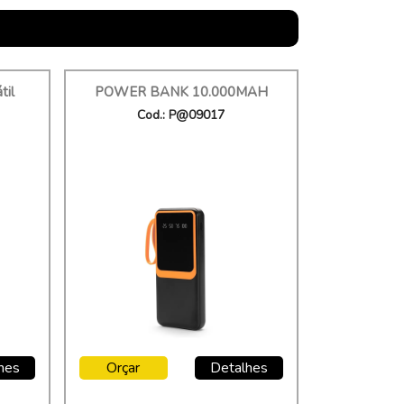
til
POWER BANK 10.000MAH
Cod.: P@09017
hes
Orçar
Detalhes