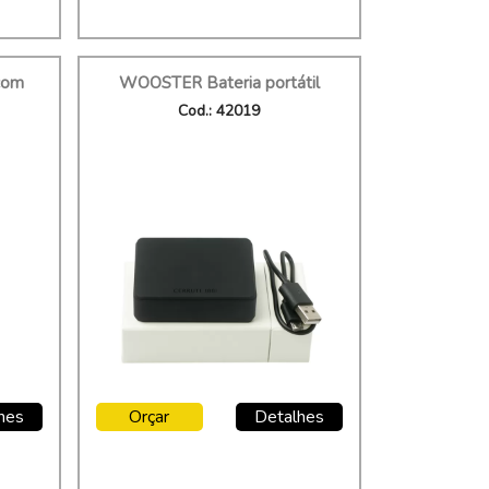
com
WOOSTER Bateria portátil
Cod.: 42019
hes
Orçar
Detalhes