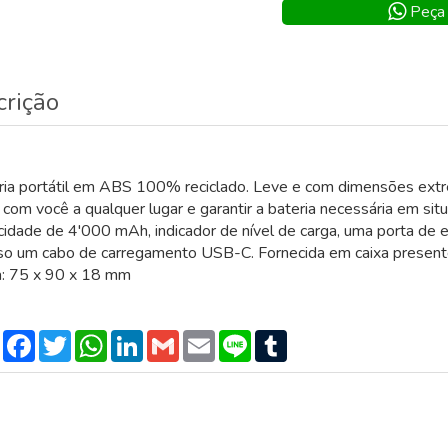
Peça 
crição
ria portátil em ABS 100% reciclado. Leve e com dimensões extr
 com você a qualquer lugar e garantir a bateria necessária em si
cidade de 4'000 mAh, indicador de nível de carga, uma porta de
uso um cabo de carregamento USB-C. Fornecida em caixa presente
a: 75 x 90 x 18 mm
Compartilhar
Facebook
Twitter
WhatsApp
LinkedIn
Gmail
Email
Line
Tumblr