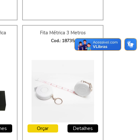
ica
Fita Métrica 3 Metros
Cod.: 18735
hes
Orçar
Detalhes