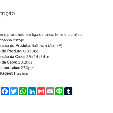
crição
iro produzido em liga de zinco, ferro e alumínio.
panha estojo.
nsão do Produto:
8x3,5cm (AxLxP)
 do Produto:
0,038kg
nsão da Caixa:
39x24x34cm
 da Caixa:
10,2kgs
. por caixa:
250pçs
lagem:
Plástica
Compartilhar
Facebook
Twitter
WhatsApp
LinkedIn
Gmail
Email
Line
Tumblr