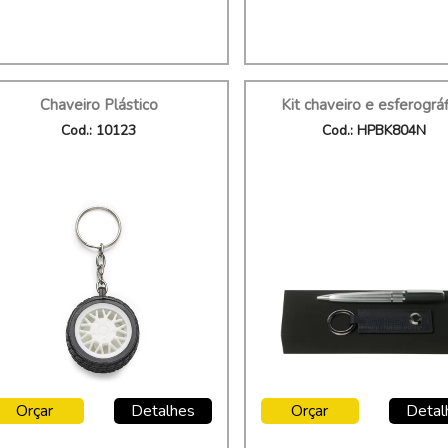
Chaveiro Plástico
Kit chaveiro e esferográf
Cod.: 10123
Cod.: HPBK804N
Orçar
Detalhes
Orçar
Detal