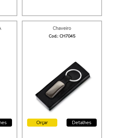
A
Chaveiro
Cod.: CH7045
hes
Orçar
Detalhes