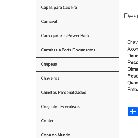
Capas para Cadeira
Des
Carnaval
Carregadores Power Bank
Chave
Acom
Carteiras e Porta Documentos
Dime
Peso
Chapéus
Dime
Peso
Chaveiros
Quant
Emba
Chinelos Personalizados
Conjuntos Executivos
Cooler
Copa do Mundo