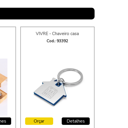
VIVRE - Chaveiro casa
Cod.: 93392
hes
Orçar
Detalhes