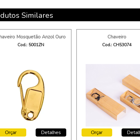
dutos Similares
haveiro Mosquetão Anzol Ouro
Chaveiro
Cod.: 5001ZN
Cod.: CH53074
Orçar
Detalhes
Orçar
Detal