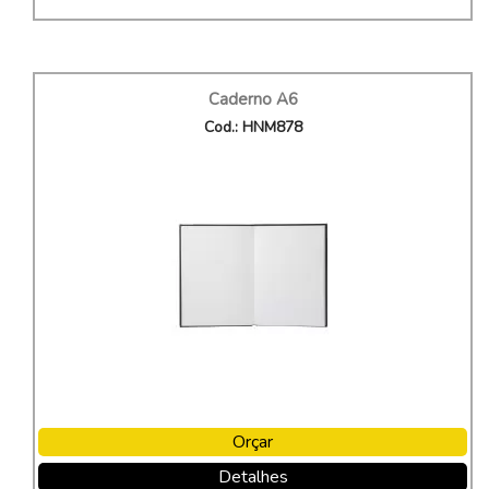
Caderno A6
Cod.: HNM878
Orçar
Detalhes