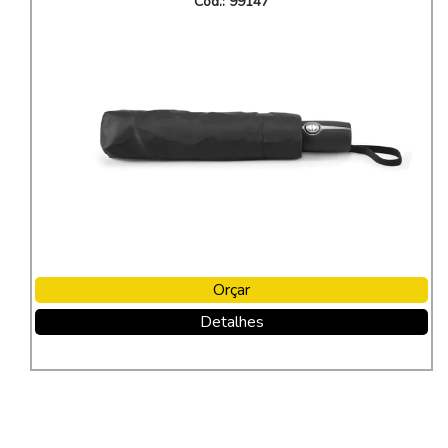
Cod.: 99147
Orçar
Detalhes